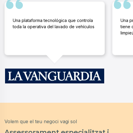
Una plataforma tecnológica que controla
Una pr
toda la operativa del lavado de vehículos
tiene 
limpie
Volem que el teu negoci vagi sol
Assessorament especialitzat i