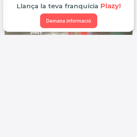
Llança la teva franquícia
Plazy!
Demana informació
Nom i cognoms*
Email*
Prefix*
Telèfon*
Quant estaries disposat a invertir-hi?*
Conveniència i temps lliure!