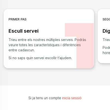
PRIMER PAS
SEG
Escull servei
Dig
Trieu entre els nostres múltiples serveis. Podràs
Trie
veure totes les característiques i diferències
Podr
entre cadascun.
hore
Si no saps quin servei escollir t’ajudem.
Si ja tens un compte
inicia sessió