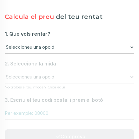
Calcula el preu
del teu rentat
1. Què vols rentar?
2. Selecciona la mida
No trobes el teu model? Clica aquí
3. Escriu el teu codi postal i prem el botó
Comprova