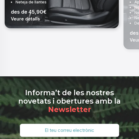
Neteja de llantes
Ap
Ne
des de 45,90€
Ne
Ne
Veure detalls
De
des
Veur
Informa’t de les nostres
novetats i obertures amb la
Newsletter