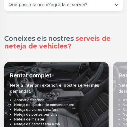
Què passa si no m?agrada el servei?
Coneixes els nostres
serveis de
neteja de vehicles?
Rentat complet
Ren
Neteja interior i exterior, el nostre servei més
Nete
demandat.
desi
Aspirat estándard
As
Neteja de quadre de comandament
Ne
Neteja de vidres dins/fora
Ne
Neteja de portes per dins
Ne
Neteja de maleter
Ne
Neteja de carrosseria a mà
Ne