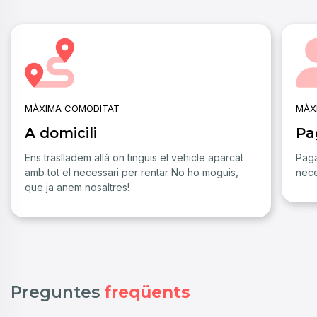
MÀXIMA COMODITAT
MÀX
A domicili
Pa
Ens traslladem allà on tinguis el vehicle aparcat
Paga
amb tot el necessari per rentar No ho moguis,
nece
que ja anem nosaltres!
Preguntes
freqüents