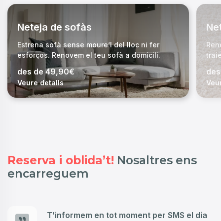
Neteja de sofàs
Ne
Estrena sofà sense moure’l del lloc ni fer
Reno
esforços. Renovem el teu sofà a domicili.
trai
des de 49,90€
des
Veure detalls
Veur
Reserva i oblida’t!
Nosaltres ens
encarreguem
T’informem en tot moment per SMS el dia