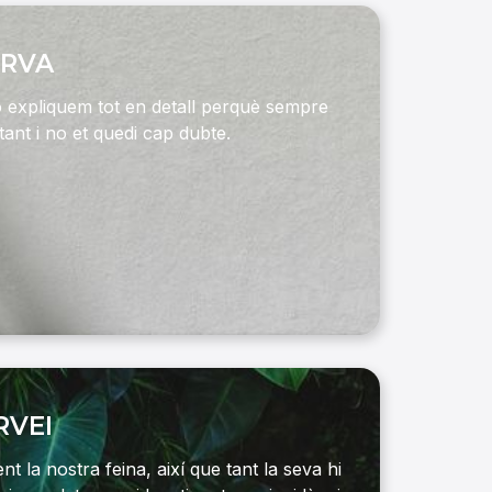
ERVA
’ho expliquem tot en detall perquè sempre
ant i no et quedi cap dubte.
RVEI
 la nostra feina, així que tant la seva hi