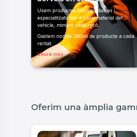
Usem productes biodegradables i
especialitzats per a cada material del
vehicle, mimant cada racó.
Gastem només 390ml de producte a cada
rentat.
Veure més
Oferim una àmplia ga