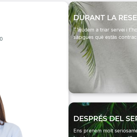
DURANT LA RES
T’ajudem a triar servei i t
sàpigues què estàs contract
00
DESPRÉS DEL SE
Ens prenem molt seriosament