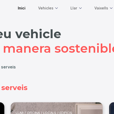
Inici
Vehicles
Llar
Vaixells
eva catifa
e
manera sostenibl
 serveis
 serveis
LLAR / OFICINA / LOCALS / EDIFICIS