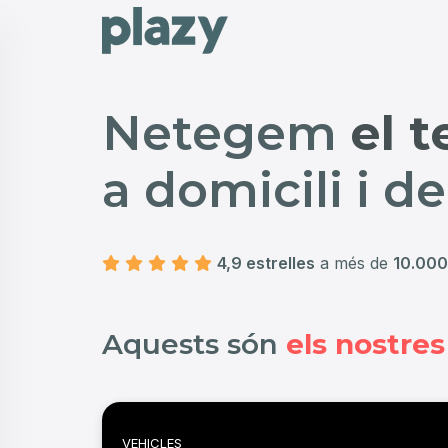
Netegem
la t
a domicili i d
4,9 estrelles
a més de
10.000
Aquests són
els nostres
VEHICLES