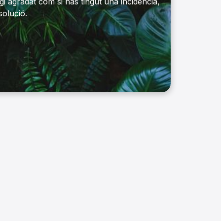
i agradat com si has tingut una incidència,
solució.