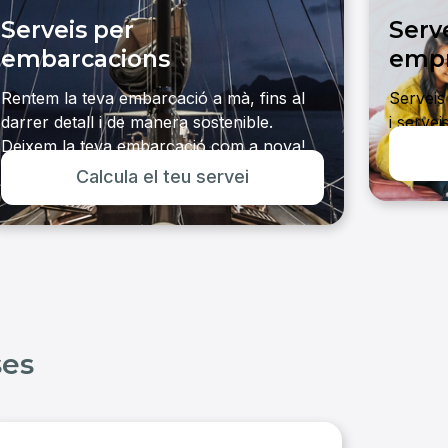
Serveis per
Serv
embarcacions
emp
Rentem la teva embarcació a mà, fins al
Serveis
darrer detall i de manera sostenible.
i servei
Deixem la teva embarcació com a nova!
Veure s
Calcula el teu servei
Veure serveis
ses