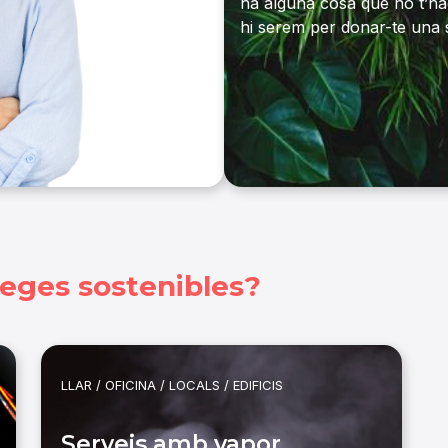
ha alguna cosa que no t’hag
hi serem per donar-te una 
eges sostenibles?
LLAR / OFICINA / LOCALS / EDIFICIS
Serveis amb vapor