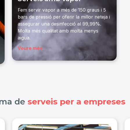
Fem servir vapor a més de 150 graus i 5
bars de pressió per oferir la millor neteja i
assegurar una desinfecció al 99,99%.
Molta més qualitat amb molta menys
aigua.
Veure més
mma de
serveis per a empreses