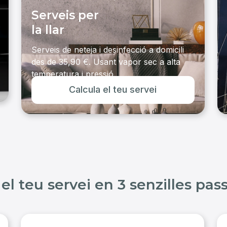
Serveis per
la llar
Serveis de neteja i desinfecció a domicili
des de 35,90 €. Usant vapor sec a alta
temperatura i pressió.
Calcula el teu servei
Veure serveis
el teu servei en 3 senzilles pas