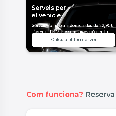
Serveis per
el vehicle
Serveis de neteja a domicili des de 22,90€
i serveis d’ITV, passem la revisió per tu.
Calcula el teu servei
Veure serveis
Com funciona?
Reserva 