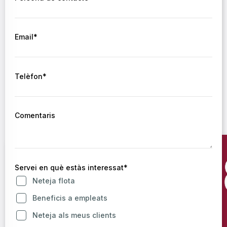
Email*
T’ajudem a complir
5 dels
Objectius de Desenvolupament
Sostenible
Telèfon*
Us donarem tota la informació necessària perquè pugueu
complementar la Memòria de Sostenibilitat i els Estats
d’Informació no Financera.
Comentaris
Servei en què estàs interessat*
Neteja flota
Beneficis a empleats
Neteja als meus clients