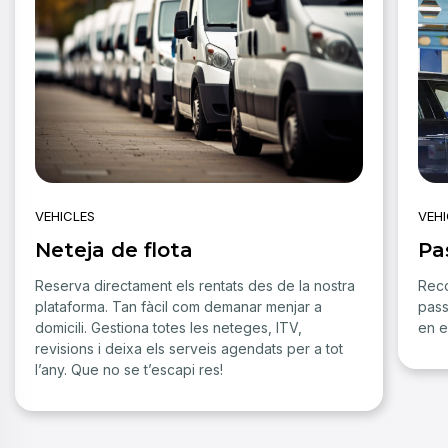
VEHICLES
VEHI
Neteja de flota
Pa
Reserva directament els rentats des de la nostra
Reco
plataforma. Tan fàcil com demanar menjar a
pass
domicili. Gestiona totes les neteges, ITV,
en e
revisions i deixa els serveis agendats per a tot
l’any. Que no se t’escapi res!