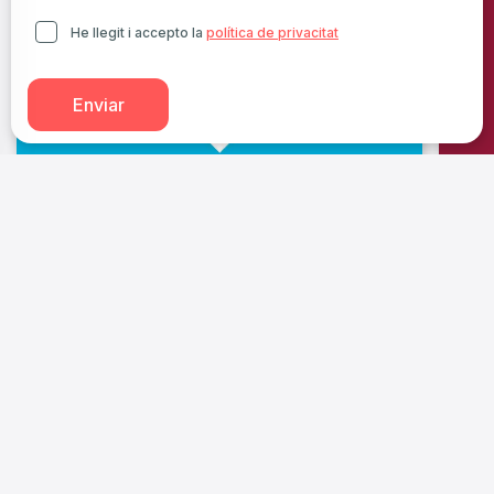
He llegit i accepto la
política de privacitat
Estalviem més de 150 litres d’aigua a cada rentat
Done
pers
en r