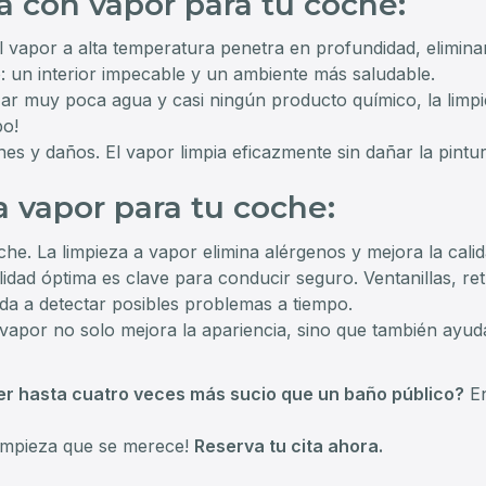
a con vapor para tu coche:
l vapor a alta temperatura penetra en profundidad, eliminan
o: un interior impecable y un ambiente más saludable.
izar muy poca agua y casi ningún producto químico, la lim
po!
es y daños. El vapor limpia eficazmente sin dañar la pintura
a vapor para tu coche:
he. La limpieza a vapor elimina alérgenos y mejora la calidad
lidad óptima es clave para conducir seguro. Ventanillas, re
da a detectar posibles problemas a tiempo.
a vapor no solo mejora la apariencia, sino que también ayu
er hasta cuatro veces más sucio que un baño público?
En
limpieza que se merece!
Reserva tu cita ahora.