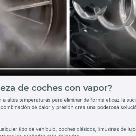
ieza de coches con vapor?
 a altas temperaturas para eliminar de forma eficaz la sucie
 combinación de calor y presión crea una poderosa solución
lquier tipo de vehículo, coches clásicos, limusinas de lujo, 